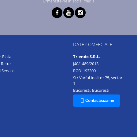
Urmareste-ne in social media
DATE COMERCIALE
 Plata
Triendo S.R.L.
e Retur
J40/1489/2013
i Service
RO31193300
Str Varful Inalt nr 75, sector
1
L
Bucuresti, Bucuresti
Contacteaza-ne