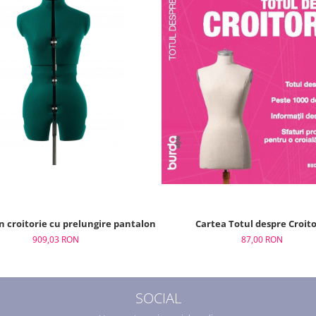
 croitorie cu prelungire pantaloni M femei reglabil masura 40-48 Ad
Cartea Totul despre Croito
909,03 RON
87,00 RON
SOCIAL