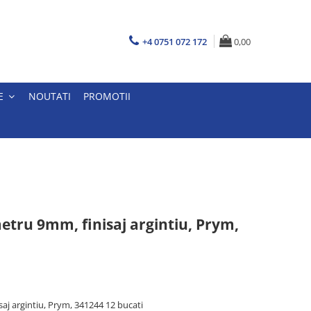
+4 0751 072 172
0,00
E
NOUTATI
PROMOTII
etru 9mm, finisaj argintiu, Prym,
aj argintiu, Prym, 341244 12 bucati