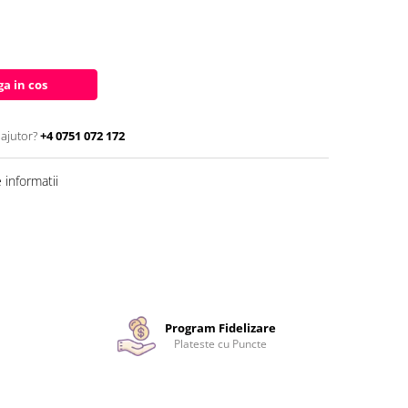
a in cos
 ajutor?
+4 0751 072 172
informatii
Program Fidelizare
Plateste cu Puncte