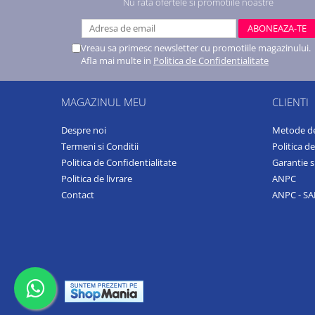
Nu rata ofertele si promotiile noastre
Vreau sa primesc newsletter cu promotiile magazinului.
Afla mai multe in
Politica de Confidentialitate
MAGAZINUL MEU
CLIENTI
Despre noi
Metode de
Termeni si Conditii
Politica d
Politica de Confidentialitate
Garantie s
Politica de livrare
ANPC
Contact
ANPC - SA