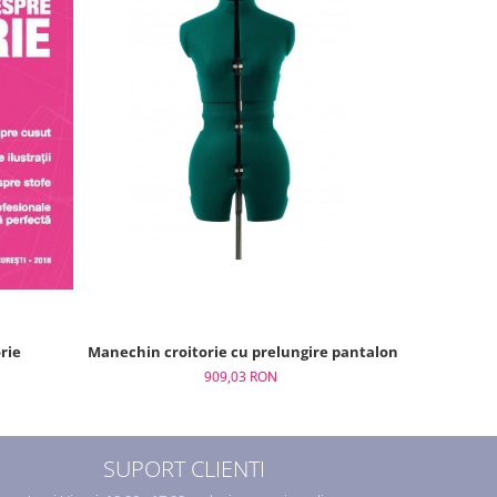
justoform FG373
rie
Manechin croitorie cu prelungire pantaloni S femei regl
Manechin cr
909,03 RON
SUPORT CLIENTI