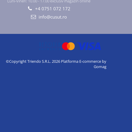
Luni-Vineri: 10.00 - 17.00 exclusiv magazin online
+4 0751 072 172
info@cusut.ro
©Copyright Triendo S.R.L. 2026
Platforma E-commerce by
Gomag