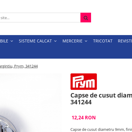
BILE
SISTEME CALCAT
MERCERIE
TRICOTAT
REVIST
argintiu, Prym, 341244
Capse de cusut diam
341244
12,24 RON
Capse de cusut diametru 9mm, finis