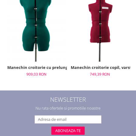
Manechin croitorie cu prelungire pantaloni M femei reglabil mas
Manechin croitorie copil, varsta 
909,03 RON
749,39 RON
NEWSLETTER
Nu rata ofertele si promotiile noastre