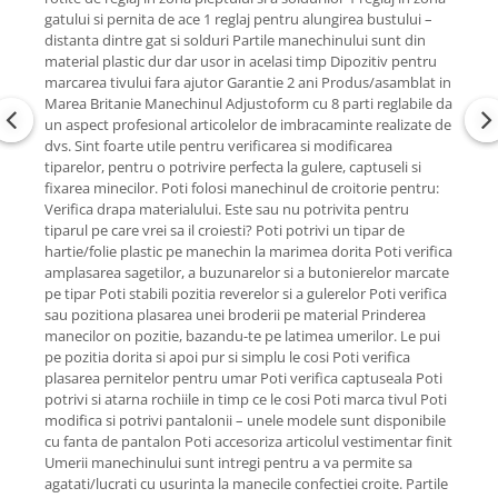
gatului si pernita de ace 1 reglaj pentru alungirea bustului –
distanta dintre gat si solduri Partile manechinului sunt din
material plastic dur dar usor in acelasi timp Dipozitiv pentru
marcarea tivului fara ajutor Garantie 2 ani Produs/asamblat in
Marea Britanie Manechinul Adjustoform cu 8 parti reglabile da
un aspect profesional articolelor de imbracaminte realizate de
dvs. Sint foarte utile pentru verificarea si modificarea
tiparelor, pentru o potrivire perfecta la gulere, captuseli si
fixarea minecilor. Poti folosi manechinul de croitorie pentru:
Verifica drapa materialului. Este sau nu potrivita pentru
tiparul pe care vrei sa il croiesti? Poti potrivi un tipar de
hartie/folie plastic pe manechin la marimea dorita Poti verifica
amplasarea sagetilor, a buzunarelor si a butonierelor marcate
pe tipar Poti stabili pozitia reverelor si a gulerelor Poti verifica
sau pozitiona plasarea unei broderii pe material Prinderea
manecilor on pozitie, bazandu-te pe latimea umerilor. Le pui
pe pozitia dorita si apoi pur si simplu le cosi Poti verifica
plasarea pernitelor pentru umar Poti verifica captuseala Poti
potrivi si atarna rochiile in timp ce le cosi Poti marca tivul Poti
modifica si potrivi pantalonii – unele modele sunt disponibile
cu fanta de pantalon Poti accesoriza articolul vestimentar finit
Umerii manechinului sunt intregi pentru a va permite sa
agatati/lucrati cu usurinta la manecile confectiei croite. Partile