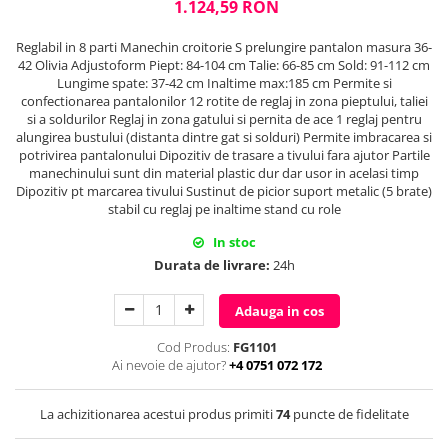
1.124,59 RON
Reglabil in 8 parti Manechin croitorie S prelungire pantalon masura 36-
42 Olivia Adjustoform Piept: 84-104 cm Talie: 66-85 cm Sold: 91-112 cm
Lungime spate: 37-42 cm Inaltime max:185 cm Permite si
confectionarea pantalonilor 12 rotite de reglaj in zona pieptului, taliei
si a soldurilor Reglaj in zona gatului si pernita de ace 1 reglaj pentru
alungirea bustului (distanta dintre gat si solduri) Permite imbracarea si
potrivirea pantalonului Dipozitiv de trasare a tivului fara ajutor Partile
manechinului sunt din material plastic dur dar usor in acelasi timp
Dipozitiv pt marcarea tivului Sustinut de picior suport metalic (5 brate)
stabil cu reglaj pe inaltime stand cu role
In stoc
Durata de livrare:
24h
Adauga in cos
Cod Produs:
FG1101
Ai nevoie de ajutor?
+4 0751 072 172
La achizitionarea acestui produs primiti
74
puncte de fidelitate