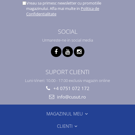
Vreau sa primesc newsletter cu promotiile
magazinului. Afla mai multe in
Politica de
Confidentialitate
SOCIAL
Urmareste-ne in social media
SUPORT CLIENTI
Luni-Vineri: 10.00 - 17.00 exclusiv magazin online
+4 0751 072 172
info@cusut.ro
MAGAZINUL MEU
CLIENTI