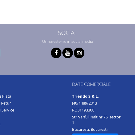
SOCIAL
Urmareste-ne in social media
DATE COMERCIALE
 Plata
Triendo S.R.L.
e Retur
J40/1489/2013
i Service
RO31193300
Str Varful Inalt nr 75, sector
1
L
Bucuresti, Bucuresti