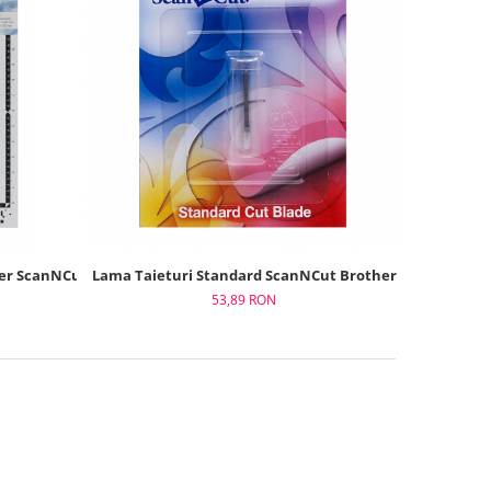
 ScanNCut, 30,5 x 30,5 cm (12x12")
Lama Taieturi Standard ScanNCut Brother
53,89 RON