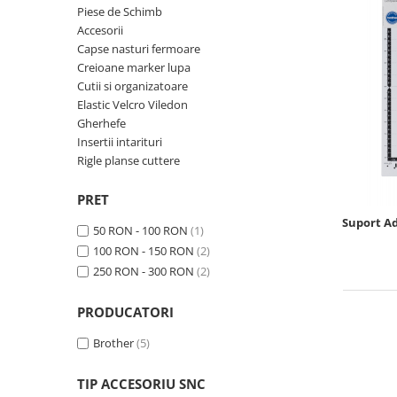
Rigle planse cuttere
Piese de Schimb
Accesorii
Capse nasturi fermoare
Creioane marker lupa
Cutii si organizatoare
Elastic Velcro Viledon
Gherhefe
Insertii intarituri
Rigle planse cuttere
PRET
Suport Ad
50 RON - 100 RON
(1)
100 RON - 150 RON
(2)
250 RON - 300 RON
(2)
PRODUCATORI
Brother
(5)
TIP ACCESORIU SNC