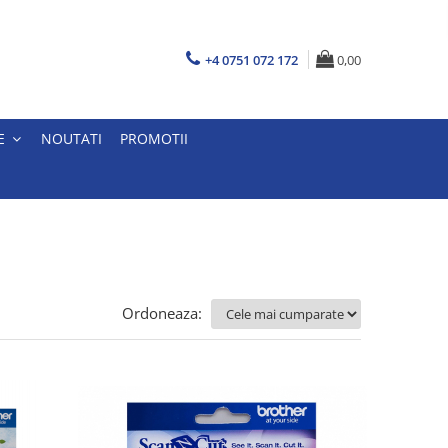
+4 0751 072 172
0,00
E
NOUTATI
PROMOTII
Ordoneaza: