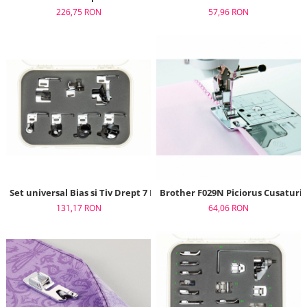
226,75 RON
57,96 RON
Set universal Bias si Tiv Drept 7 Picioruse (7 piese)
Brother F029N Piciorus Cusaturi
131,17 RON
64,06 RON