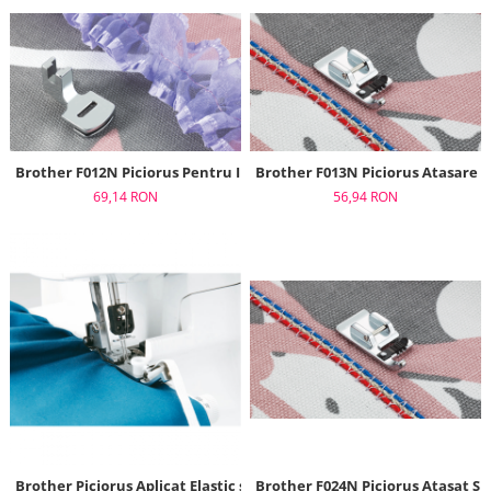
Brother F012N Piciorus Pentru Incretire
Brother F013N Piciorus Atasare P
69,14 RON
56,94 RON
Brother Piciorus Aplicat Elastic si Bentite (Triplock)
Brother F024N Piciorus Atasat S