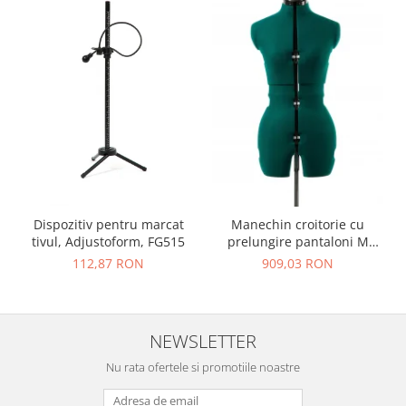
Dispozitiv pentru marcat
Manechin croitorie cu
tivul, Adjustoform, FG515
prelungire pantaloni M
femei reglabil masura 40-48
112,87 RON
909,03 RON
Adjustoform FG373
NEWSLETTER
Nu rata ofertele si promotiile noastre