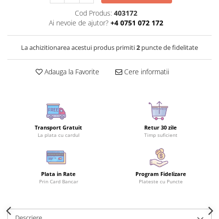
Cod Produs:
403172
Ai nevoie de ajutor?
+4 0751 072 172
La achizitionarea acestui produs primiti
2
puncte de fidelitate
Adauga la Favorite
Cere informatii
Transport Gratuit
Retur 30 zile
La plata cu cardul
Timp suficient
Plata in Rate
Program Fidelizare
Prin Card Bancar
Plateste cu Puncte
Descriere