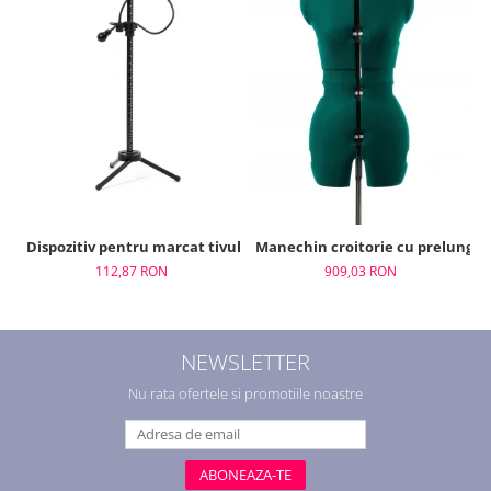
Dispozitiv pentru marcat tivul, Adjustoform, FG515
Manechin croitorie cu prelungir
112,87 RON
909,03 RON
NEWSLETTER
Nu rata ofertele si promotiile noastre