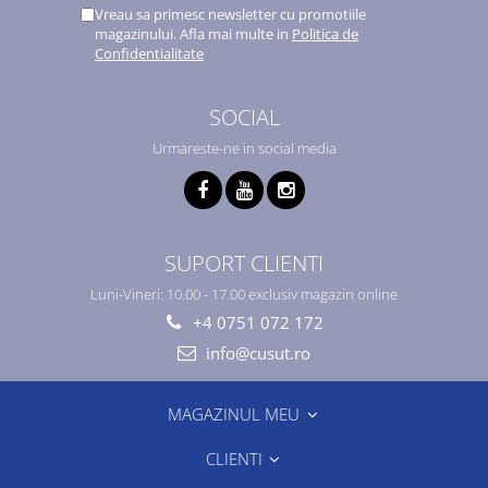
Vreau sa primesc newsletter cu promotiile
magazinului. Afla mai multe in
Politica de
Confidentialitate
SOCIAL
Urmareste-ne in social media
SUPORT CLIENTI
Luni-Vineri: 10.00 - 17.00 exclusiv magazin online
+4 0751 072 172
info@cusut.ro
MAGAZINUL MEU
CLIENTI