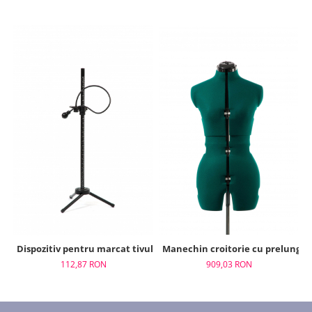
Dispozitiv pentru marcat tivul, Adjustoform, FG515
Manechin croitorie cu prelungir
112,87 RON
909,03 RON