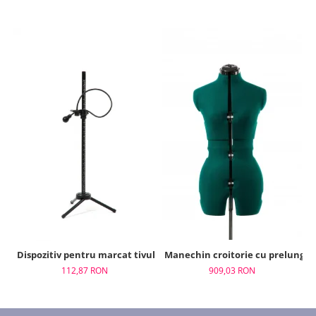
Dispozitiv pentru marcat tivul, Adjustoform, FG515
Manechin croitorie cu prelungir
112,87 RON
909,03 RON