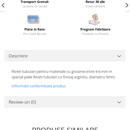
Transport Gratuit
Retur 30 zile
La plata cu cardul
Timp suficient
Plata in Rate
Program Fidelizare
Prin Card Bancar
Plateste cu Puncte
Descriere
Riveti tubulari pentru materiale cu grosime intre 4-6 mm in
special piele Riveti tubulari cu finisaj argintiu, diametru 9mm.
Informatii conformitate produs
Review-uri
(0)
PRODUSE SIMILARE