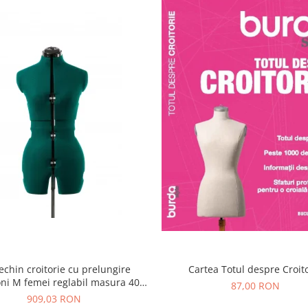
chin croitorie cu prelungire
Cartea Totul despre Croit
ni M femei reglabil masura 40-
87,00 RON
48 Adjustoform FG373
909,03 RON