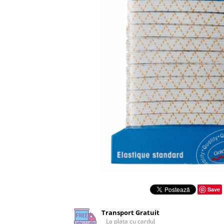
Rigle planse cuttere
Save
Transport Gratuit
La plata cu cardul