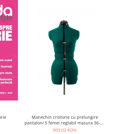
Manechin croitorie cu prelungire
Manechin 
orie
pantaloni S femei reglabil masura 36-42
ani, 
Adjustoform FG372
909,03 RON