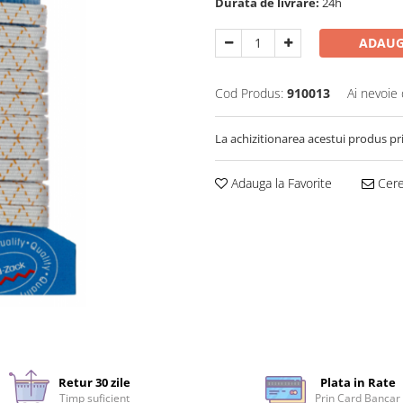
Durata de livrare:
24h
ADAUG
Cod Produs:
910013
Ai nevoie 
La achizitionarea acestui produs pr
Adauga la Favorite
Cere 
Retur 30 zile
Plata in Rate
Timp suficient
Prin Card Bancar