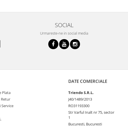
SOCIAL
Urmareste-ne in social media
DATE COMERCIALE
 Plata
Triendo S.R.L.
e Retur
J40/1489/2013
i Service
RO31193300
Str Varful Inalt nr 75, sector
1
L
Bucuresti, Bucuresti