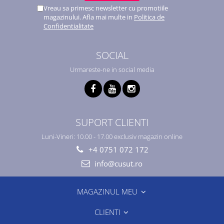
Vreau sa primesc newsletter cu promotiile
magazinului. Afla mai multe in
Politica de
Confidentialitate
SOCIAL
Urmareste-ne in social media
SUPORT CLIENTI
Luni-Vineri: 10.00 - 17.00 exclusiv magazin online
+4 0751 072 172
info@cusut.ro
MAGAZINUL MEU
CLIENTI