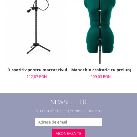
Dispozitiv pentru marcat tivul, Adjustoform, FG515
Manechin croitorie cu prelungir
112,87 RON
909,03 RON
NEWSLETTER
Nu rata ofertele si promotiile noastre