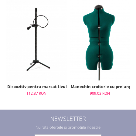
Dispozitiv pentru marcat tivul, Adjustoform, FG515
Manechin croitorie cu prelungir
112,87 RON
909,03 RON
NEWSLETTER
Nu rata ofertele si promotiile noastre