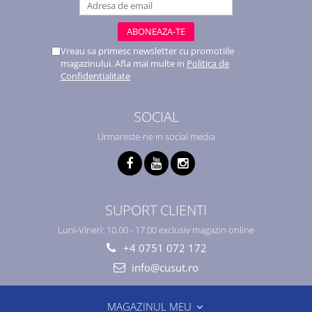
Vreau sa primesc newsletter cu promotiile
magazinului. Afla mai multe in
Politica de
Confidentialitate
SOCIAL
Urmareste-ne in social media
SUPORT CLIENTI
Luni-Vineri: 10.00 - 17.00 exclusiv magazin online
+4 0751 072 172
info@cusut.ro
MAGAZINUL MEU