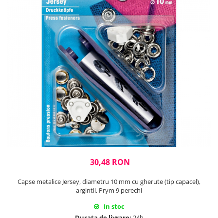
Rigle planse cuttere
30,48 RON
Capse metalice Jersey, diametru 10 mm cu gherute (tip capacel),
argintii, Prym 9 perechi
In stoc
Durata de livrare:
24h