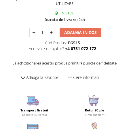
UTILIZARE
IN STOC
Durata de livrare:
24h
ADAUGA IN COS
Cod Produs:
FG515
Ai nevoie de ajutor?
+4 0751 072 172
La achizitionarea acestui produs primiti
7
puncte de fidelitate
Adauga la Favorite
Cere informatii
Transport Gratuit
Retur 30 zile
La plata cu cardul
Timp suficient