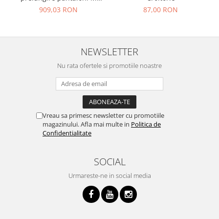
femei reglabil masura 40-48
87,00 RON
909,03 RON
Adjustoform FG373
NEWSLETTER
Nu rata ofertele si promotiile noastre
Vreau sa primesc newsletter cu promotiile
magazinului. Afla mai multe in
Politica de
Confidentialitate
SOCIAL
Urmareste-ne in social media