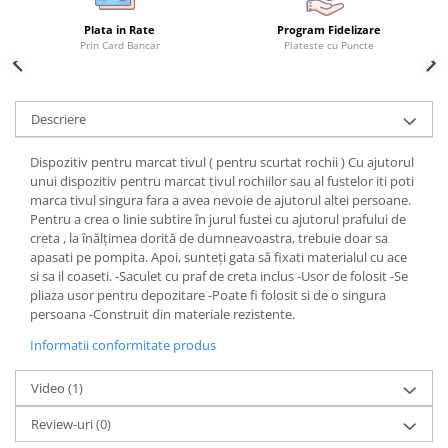
Plata in Rate
Program Fidelizare
Prin Card Bancar
Plateste cu Puncte
Descriere
Dispozitiv pentru marcat tivul ( pentru scurtat rochii ) Cu ajutorul
unui dispozitiv pentru marcat tivul rochiilor sau al fustelor iti poti
marca tivul singura fara a avea nevoie de ajutorul altei persoane.
Pentru a crea o linie subtire în jurul fustei cu ajutorul prafului de
creta , la înălțimea dorită de dumneavoastra, trebuie doar sa
apasati pe pompita. Apoi, sunteți gata să fixati materialul cu ace
si sa il coaseti. -Saculet cu praf de creta inclus -Usor de folosit -Se
pliaza usor pentru depozitare -Poate fi folosit si de o singura
persoana -Construit din materiale rezistente.
Informatii conformitate produs
Video
(1)
Review-uri
(0)