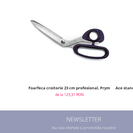
Foarfeca croitorie 23 cm profesional, Prym
Ace stand
de la 125,31 RON
NEWSLETTER
Nu rata ofertele si promotiile noastre