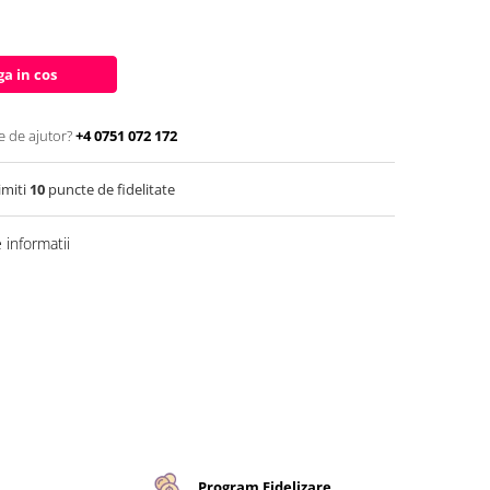
a in cos
e de ajutor?
+4 0751 072 172
imiti
10
puncte de fidelitate
informatii
Program Fidelizare