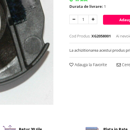
Durata de livrare:
1
Adaug
Cod Produs:
XG2058001
Ai nevoi
La achizitionarea acestui produs pr
Adauga la Favorite
Cere 
Retur 30 zile
Plata in Rate