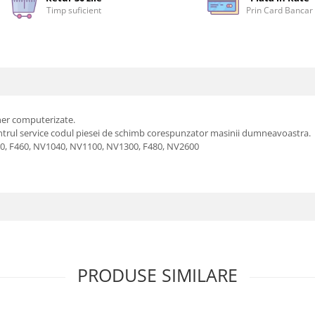
Timp suficient
Prin Card Bancar
her computerizate.
ntrul service codul piesei de schimb corespunzator masinii dumneavoastra.
420, F460, NV1040, NV1100, NV1300, F480, NV2600
PRODUSE SIMILARE