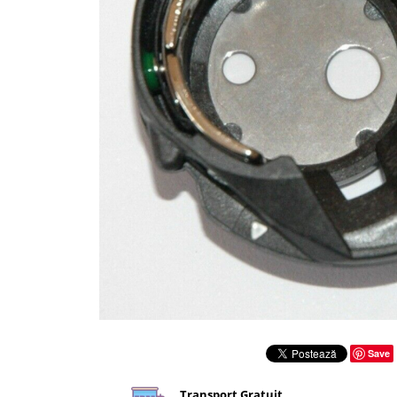
Rigle planse cuttere
Save
Transport Gratuit