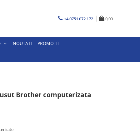
+4 0751 072 172
0,00
E
NOUTATI
PROMOTII
cusut Brother computerizata
erizate