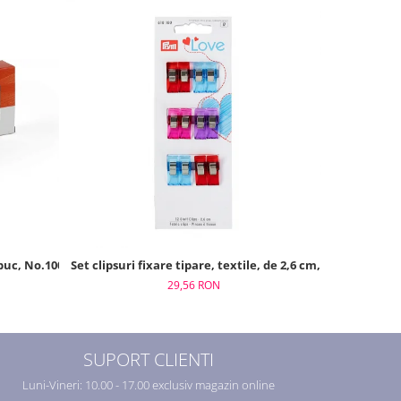
 buc, No.100/200m
Set clipsuri fixare tipare, textile, de 2,6 cm, 12 buc, Prym
Foarfeca de
29,56 RON
SUPORT CLIENTI
Luni-Vineri: 10.00 - 17.00 exclusiv magazin online