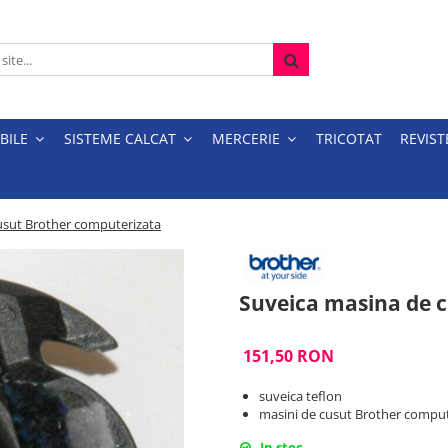
BILE
SISTEME CALCAT
MERCERIE
TRICOTAT
REVIST
usut Brother computerizata
Suveica masina de 
151,50 RON
suveica teflon
masini de cusut Brother comput
In stoc