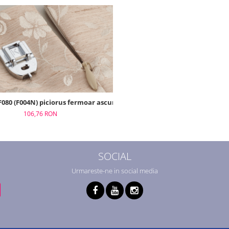
F080 (F004N) piciorus fermoar ascuns
106,76 RON
SOCIAL
Urmareste-ne in social media