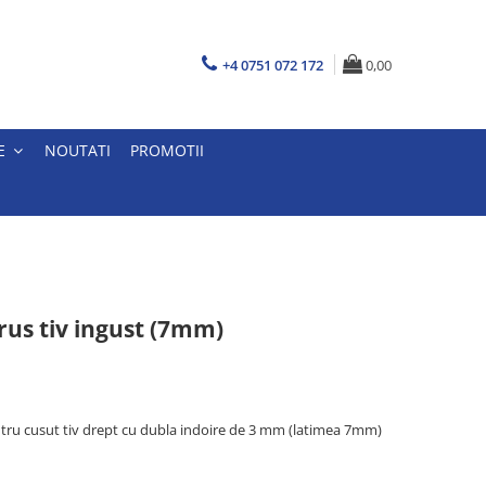
+4 0751 072 172
0,00
E
NOUTATI
PROMOTII
rus tiv ingust (7mm)
tru cusut tiv drept cu dubla indoire de 3 mm (latimea 7mm)