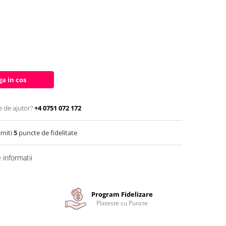
a in cos
e de ajutor?
+4 0751 072 172
imiti
5
puncte de fidelitate
informatii
Program Fidelizare
Plateste cu Puncte