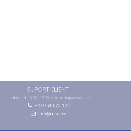
SUPORT CLIENTI
Luni-Vineri: 10.00 - 17.00 exclusiv magazin online
+4 0751 072 172
info@cusut.ro