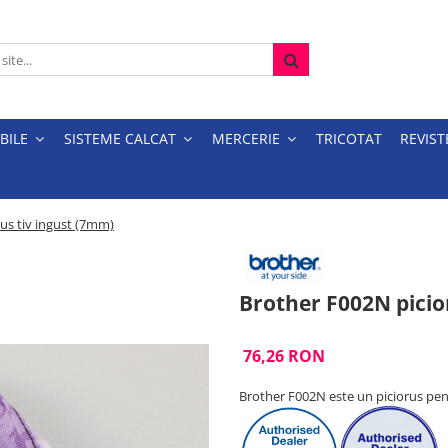
BILE
SISTEME CALCAT
MERCERIE
TRICOTAT
REVIST
us tiv ingust (7mm)
Brother F002N picio
76,26 RON
Brother F002N este un piciorus pen