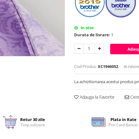
In stoc
Durata de livrare:
1
Adaug
Cod Produs:
XC1946052
Ai nevoi
La achizitionarea acestui produs pr
Adauga la Favorite
Cere 
Retur 30 zile
Plata in Rate
Timp suficient
Prin Card Bancar