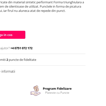
icate din material sintetic performant Forma triunghiulara a
rem de silentioase de utilizat. Punctele in forma de picatura
lui, iar firul nu aluneca atat de repede din punct.
a in cos
 ajutor?
+4 0751 072 172
imiti
2
puncte de fidelitate
informatii
Program Fidelizare
Plateste cu Puncte