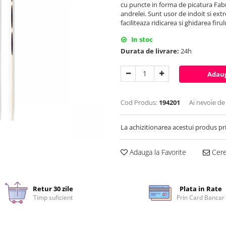
cu puncte in forma de picatura Fabr
andrelei. Sunt usor de indoit si ext
faciliteaza ridicarea si ghidarea firu
In stoc
Durata de livrare:
24h
Adaug
Cod Produs:
194201
Ai nevoie de
La achizitionarea acestui produs pr
Adauga la Favorite
Cere 
Retur 30 zile
Plata in Rate
Timp suficient
Prin Card Bancar