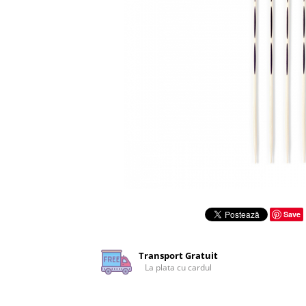
Rigle planse cuttere
Save
Transport Gratuit
La plata cu cardul