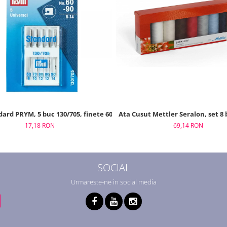
Ata Cusut Mettler Seralon, set 8
ard PRYM, 5 buc 130/705, finete 60 - 90
69,14 RON
17,18 RON
SOCIAL
Urmareste-ne in social media