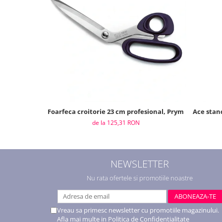
Foarfeca croitorie 23 cm profesional, Prym
Ace stand
de la 125,31 RON
NEWSLETTER
Nu rata ofertele si promotiile noastre
Vreau sa primesc newsletter cu promotiile magazinului.
Afla mai multe in
Politica de Confidentialitate