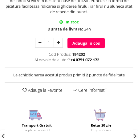
de indoit si extrem de silentioase de utilizat. Punctele in forma de
picatura faciliteaza ridicarea si ghidarea firului, iar firul nu aluneca atat
de repede din punct.
In stoc
Durata de livrare:
24h
Adauga in cos
Cod Produs:
194202
Ai nevoie de ajutor?
+4 0751 072 172
La achizitionarea acestui produs primiti
2
puncte de fidelitate
Adauga la Favorite
Cere informatii
Transport Gratuit
Retur 30 zile
La plata cu cardul
Timp suficient