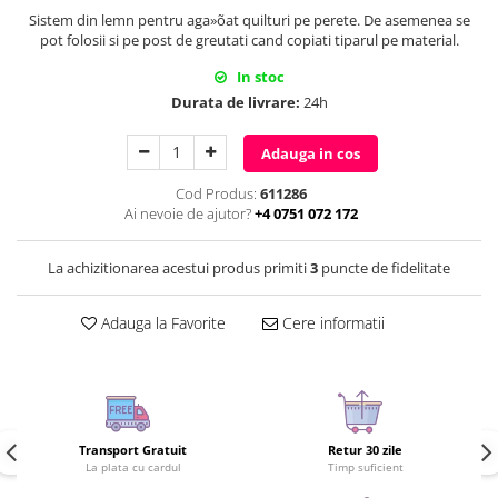
Sistem din lemn pentru aga»õat quilturi pe perete. De asemenea se
pot folosii si pe post de greutati cand copiati tiparul pe material.
In stoc
Durata de livrare:
24h
Adauga in cos
Cod Produs:
611286
Ai nevoie de ajutor?
+4 0751 072 172
La achizitionarea acestui produs primiti
3
puncte de fidelitate
Adauga la Favorite
Cere informatii
Transport Gratuit
Retur 30 zile
La plata cu cardul
Timp suficient