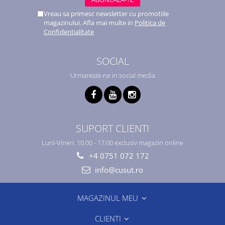
Vreau sa primesc newsletter cu promotiile
magazinului. Afla mai multe in
Politica de
Confidentialitate
SOCIAL
Urmareste-ne in social media
SUPORT CLIENTI
Luni-Vineri: 10.00 - 17.00 exclusiv magazin online
+4 0751 072 172
info@cusut.ro
MAGAZINUL MEU
CLIENTI