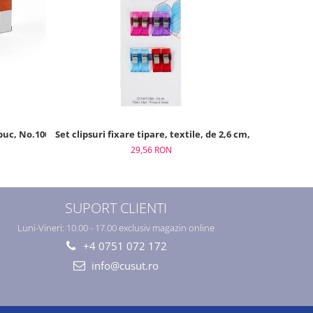
 buc, No.100/200m
Set clipsuri fixare tipare, textile, de 2,6 cm, 12 buc, Prym
Foarfeca de
29,56 RON
SUPORT CLIENTI
Luni-Vineri: 10.00 - 17.00 exclusiv magazin online
+4 0751 072 172
info@cusut.ro