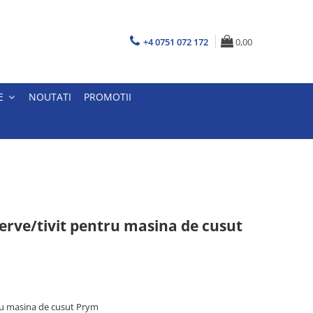
+4 0751 072 172
0,00
E
NOUTATI
PROMOTII
erve/tivit pentru masina de cusut
ru masina de cusut Prym