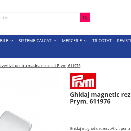
BILE
SISTEME CALCAT
MERCERIE
TRICOTAT
REVIST
rve/tivit pentru masina de cusut Prym, 611976
Ghidaj magnetic rez
Prym, 611976
24,64 RON
Ghidaj magnetic rezerve/tivit pent