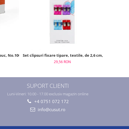
 buc, No.100/200m
Set clipsuri fixare tipare, textile, de 2,6 cm, 12 buc, Prym
Foarfeca de
29,56 RON
SUPORT CLIENTI
Luni-Vineri: 10.00 - 17.00 exclusiv magazin online
+4 0751 072 172
info@cusut.ro