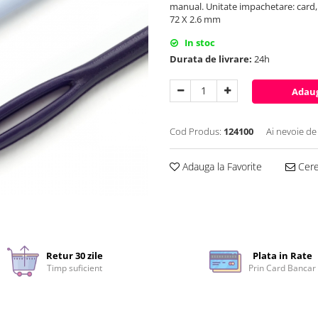
manual. Unitate impachetare: card,
72 X 2.6 mm
In stoc
Durata de livrare:
24h
Adaug
Cod Produs:
124100
Ai nevoie de
Adauga la Favorite
Cere 
Retur 30 zile
Plata in Rate
Timp suficient
Prin Card Bancar