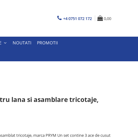
+4 0751 072 172
0,00
E
NOUTATI
PROMOTII
ntru lana si asamblare tricotaje,
 asamblat tricotaje, marca PRYM Un set contine 3 ace de cusut