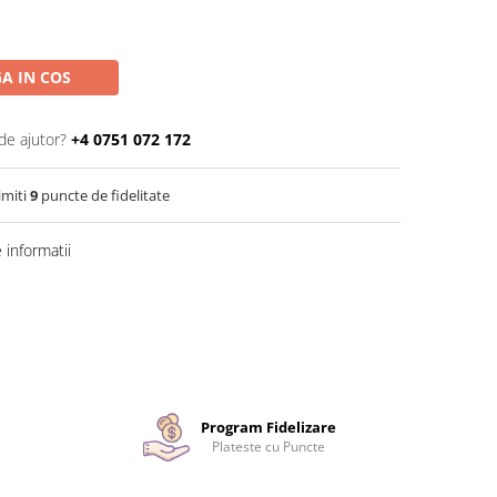
A IN COS
de ajutor?
+4 0751 072 172
imiti
9
puncte de fidelitate
informatii
Program Fidelizare
Plateste cu Puncte