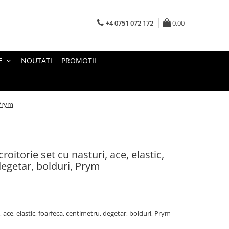
+4 0751 072 172
0,00
E
NOUTATI
PROMOTII
 Prym
roitorie set cu nasturi, ace, elastic,
degetar, bolduri, Prym
, ace, elastic, foarfeca, centimetru, degetar, bolduri, Prym