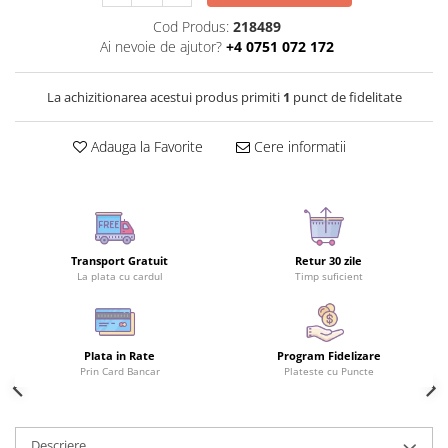
Cod Produs:
218489
Ai nevoie de ajutor?
+4 0751 072 172
La achizitionarea acestui produs primiti
1
punct de fidelitate
Adauga la Favorite
Cere informatii
Transport Gratuit
Retur 30 zile
La plata cu cardul
Timp suficient
Plata in Rate
Program Fidelizare
Prin Card Bancar
Plateste cu Puncte
Descriere