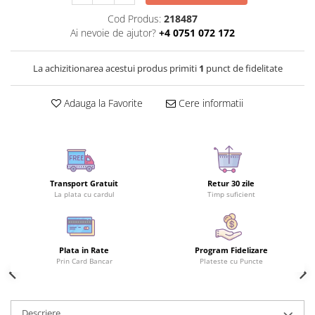
Cod Produs:
218487
Ai nevoie de ajutor?
+4 0751 072 172
La achizitionarea acestui produs primiti
1
punct de fidelitate
Adauga la Favorite
Cere informatii
Transport Gratuit
Retur 30 zile
La plata cu cardul
Timp suficient
Plata in Rate
Program Fidelizare
Prin Card Bancar
Plateste cu Puncte
Descriere