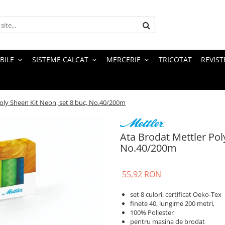
BILE
SISTEME CALCAT
MERCERIE
TRICOTAT
REVIST
oly Sheen Kit Neon, set 8 buc, No.40/200m
Ata Brodat Mettler Pol
No.40/200m
55,92 RON
set 8 culori, certificat Oeko-Tex
finete 40, lungime 200 metri,
100% Poliester
pentru masina de brodat