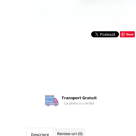
Rigle planse cuttere
Save
Transport Gratuit
La plata cu cardul
Review-uri
(0)
Descriere