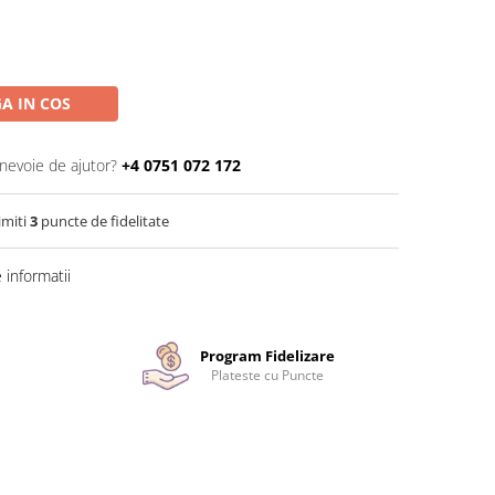
A IN COS
 nevoie de ajutor?
+4 0751 072 172
imiti
3
puncte de fidelitate
informatii
Program Fidelizare
Plateste cu Puncte