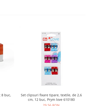
 8 buc,
Set clipsuri fixare tipare, textile, de 2,6
Foarfeca
cm, 12 buc, Prym love 610180
29,56 RON