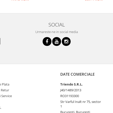
SOCIAL
Urmareste-ne in social media
DATE COMERCIALE
 Plata
Triendo S.R.L.
e Retur
J40/1489/2013
i Service
RO31193300
Str Varful Inalt nr 75, sector
1
L
Bucuresti, Bucuresti