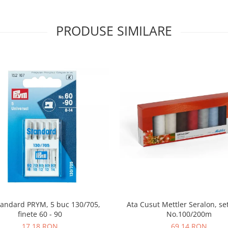
PRODUSE SIMILARE
tandard PRYM, 5 buc 130/705,
Ata Cusut Mettler Seralon, set
finete 60 - 90
No.100/200m
17,18 RON
69,14 RON