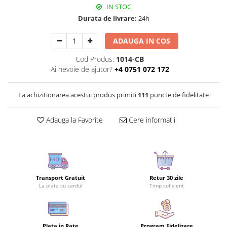
IN STOC
Durata de livrare:
24h
ADAUGA IN COS
Cod Produs:
1014-CB
Ai nevoie de ajutor?
+4 0751 072 172
La achizitionarea acestui produs primiti
111
puncte de fidelitate
Adauga la Favorite
Cere informatii
Transport Gratuit
Retur 30 zile
La plata cu cardul
Timp suficient
Plata in Rate
Program Fidelizare