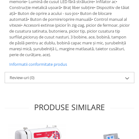
memorie• Lumină de cusut LED fără strălucire• Înfilator ac•
Construcție metalică ușoară• Braț liber subțire• Dispozitiv de tăiat
ață• Buton de oprire a acului - sus-jos• Buton de blocare
automată• Buton de pornire/oprire manuală• Control manual al
vitezei• Accesorii extinse (picior în zig-zag, picior de fermoar, picior
de cusatura satinata, butoniera, picior tip, picior cusatura tip
surfilat,picioruş de cusut nasturi, 3 bobine, ace, bobină, tampon
de pâslă pentru ac dublu, bobină capac mare și mic, șurubelniță
mareși mică, șurubelniță L, margine matlasată, taietor cusături,
perie de curățare, ace).
Informatii conformitate produs
Review-uri
(0)
PRODUSE SIMILARE