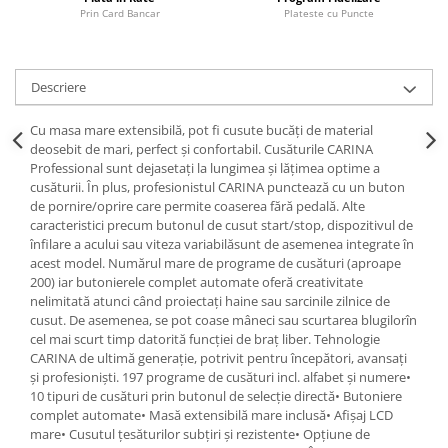
Prin Card Bancar
Plateste cu Puncte
Descriere
Cu masa mare extensibilă, pot fi cusute bucăți de material
deosebit de mari, perfect și confortabil. Cusăturile CARINA
Professional sunt dejasetați la lungimea și lățimea optime a
cusăturii. În plus, profesionistul CARINA punctează cu un buton
de pornire/oprire care permite coaserea fără pedală. Alte
caracteristici precum butonul de cusut start/stop, dispozitivul de
înfilare a acului sau viteza variabilăsunt de asemenea integrate în
acest model. Numărul mare de programe de cusături (aproape
200) iar butonierele complet automate oferă creativitate
nelimitată atunci când proiectați haine sau sarcinile zilnice de
cusut. De asemenea, se pot coase mâneci sau scurtarea blugilorîn
cel mai scurt timp datorită funcției de braț liber. Tehnologie
CARINA de ultimă generație, potrivit pentru începători, avansați
și profesioniști. 197 programe de cusături incl. alfabet și numere•
10 tipuri de cusături prin butonul de selecție directă• Butoniere
complet automate• Masă extensibilă mare inclusă• Afișaj LCD
mare• Cusutul țesăturilor subțiri și rezistente• Opțiune de