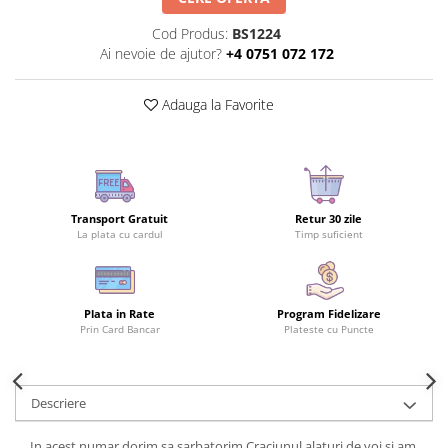
Cod Produs:
BS1224
Ai nevoie de ajutor?
+4 0751 072 172
Adauga la Favorite
Transport Gratuit
Retur 30 zile
La plata cu cardul
Timp suficient
Plata in Rate
Program Fidelizare
Prin Card Bancar
Plateste cu Puncte
Descriere
In acest numar dorim sa sarbatorim Craciunul alaturi de voi si am