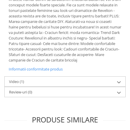
conceput modele foarte speciale. Fie ca sunt modele relaxate in
tonuri pastelate feminine sau look-uri dramatice de Revelion -
aceasta revista are de toate, inclusiv tipare pentru barbati! PLUS:
Marea campanie de caritate DIY. Alaturati-va noua si coaseti
haine pentru bebelusi si huse pentru incubatoare! In acest numar
va puteti astepta la:- Craciun fericit: moda romantica- Trend Dark
Couture: Revelionul in albastru inchis si negru- Special barbati:
Patru tipare casual- Cele mai bune dintre: Modele confortabile
tricotate- Accesorii pentru look: Cadouri confortabile de Craciun-
Sfaturi de cusut: Desfaceti cusaturile de acoperire- Mare
campanie de Craciun de caritate bricolaj
Informatii conformitate produs
Video
(1)
Review-uri
(0)
PRODUSE SIMILARE