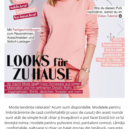
Rigle planse cuttere
Moda tendințe relaxate? Acum sunt disponiblile. Modelele pentru
îmbrăcăminte de casă confortabilă (și ușor de cusut) din acest număr
sunt atât de simple încât chiar și începătorii o pot face! Există tot ce își
dorește inima:: modele pentru pulovere moi, pantaloni comozi, cămăși
confortabile, paltoane și chiar un halat grozav din țesătură, care este