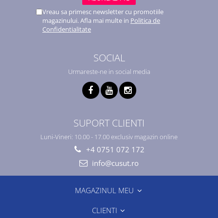
Vreau sa primesc newsletter cu promotiile
magazinului. Afla mai multe in
Politica de
Confidentialitate
SOCIAL
Urmareste-ne in social media
SUPORT CLIENTI
Luni-Vineri: 10.00 - 17.00 exclusiv magazin online
+4 0751 072 172
info@cusut.ro
MAGAZINUL MEU
CLIENTI