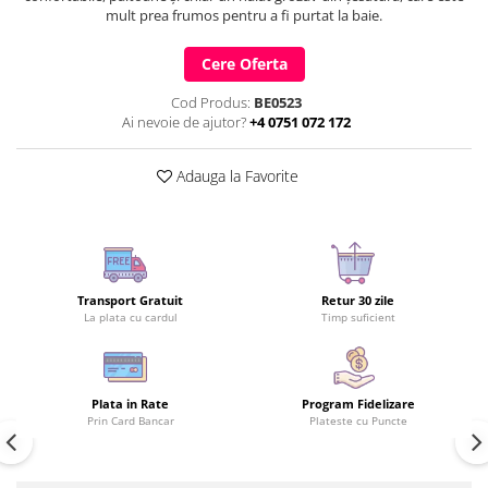
mult prea frumos pentru a fi purtat la baie.
Cere Oferta
Cod Produs:
BE0523
Ai nevoie de ajutor?
+4 0751 072 172
Adauga la Favorite
Transport Gratuit
Retur 30 zile
La plata cu cardul
Timp suficient
Plata in Rate
Program Fidelizare
Prin Card Bancar
Plateste cu Puncte