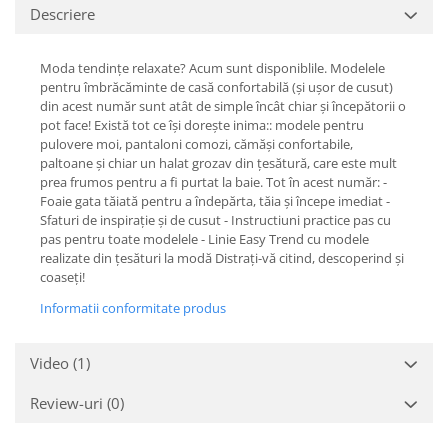
Descriere
Moda tendințe relaxate? Acum sunt disponiblile. Modelele
pentru îmbrăcăminte de casă confortabilă (și ușor de cusut)
din acest număr sunt atât de simple încât chiar și începătorii o
pot face! Există tot ce își dorește inima:: modele pentru
pulovere moi, pantaloni comozi, cămăși confortabile,
paltoane și chiar un halat grozav din țesătură, care este mult
prea frumos pentru a fi purtat la baie. Tot în acest număr: -
Foaie gata tăiată pentru a îndepărta, tăia și începe imediat -
Sfaturi de inspirație și de cusut - Instructiuni practice pas cu
pas pentru toate modelele - Linie Easy Trend cu modele
realizate din țesături la modă Distrați-vă citind, descoperind și
coaseți!
Informatii conformitate produs
Video
(1)
Review-uri
(0)